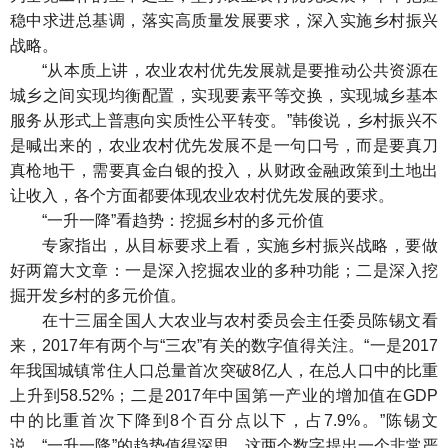
稳中求进总基调，落实高质量发展要求，深入实施乡村振兴
战略。
“从本质上讲，农业农村优先发展就是要推动公共资源在
城乡之间实现均衡配置，实现要素平等交换，实现城乡基本
服务从形式上普惠向实质性公平转变。”韩俊说，乡村振兴不
是喊出来的，农业农村优先发展不是一句口号，而是要真刀
真枪地干，需要真金白银的投入，从财政金融政策到土地出
让收入，各个方面都要体现农业农村优先发展的要求。
“一升一降”看趋势：挖掘乡村的多元价值
专家指出，从目标要求上看，实施乡村振兴战略，要做
好两篇大文章：一是深入挖掘农业的多种功能；二是深入挖
掘开发乡村的多元价值。
在十三届全国人大农业与农村委员会主任委员陈锡文看
来，2017年有两个与“三农”有关的数字值得关注。“一是2017
年我国城镇常住人口总量首次突破8亿人，在总人口中的比重
上升到58.52%；二是2017年中国第一产业的增加值在GDP
中的比重首次下降到8个百分点以下，占7.9%。”陈锡文
说，“一升一降”的趋势值得深思。这两个数字提出一个非常严