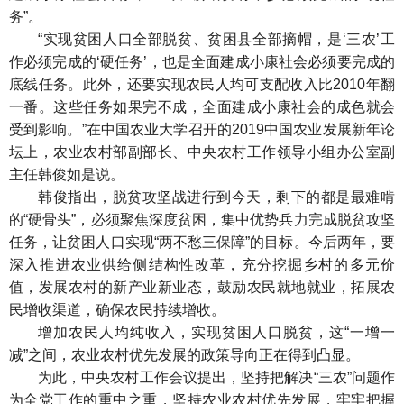
务”。
“实现贫困人口全部脱贫、贫困县全部摘帽，是‘三农’工
作必须完成的‘硬任务’，也是全面建成小康社会必须要完成的
底线任务。此外，还要实现农民人均可支配收入比2010年翻
一番。这些任务如果完不成，全面建成小康社会的成色就会
受到影响。”在中国农业大学召开的2019中国农业发展新年论
坛上，农业农村部副部长、中央农村工作领导小组办公室副
主任韩俊如是说。
韩俊指出，脱贫攻坚战进行到今天，剩下的都是最难啃
的“硬骨头”，必须聚焦深度贫困，集中优势兵力完成脱贫攻坚
任务，让贫困人口实现“两不愁三保障”的目标。今后两年，要
深入推进农业供给侧结构性改革，充分挖掘乡村的多元价
值，发展农村的新产业新业态，鼓励农民就地就业，拓展农
民增收渠道，确保农民持续增收。
增加农民人均纯收入，实现贫困人口脱贫，这“一增一
减”之间，农业农村优先发展的政策导向正在得到凸显。
为此，中央农村工作会议提出，坚持把解决“三农”问题作
为全党工作的重中之重，坚持农业农村优先发展，牢牢把握