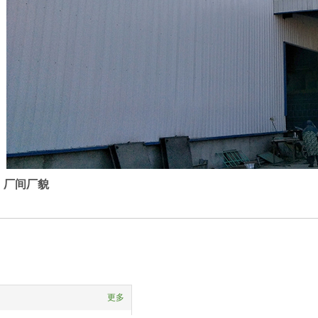
厂间厂貌
更多