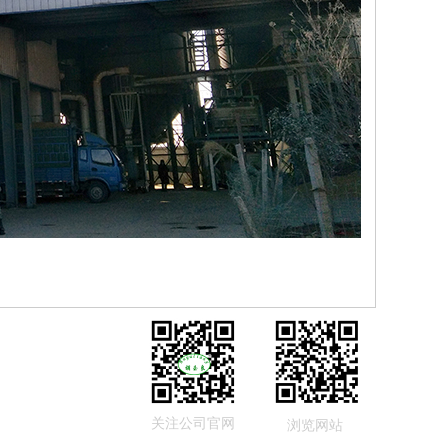
关注公司官网
浏览网站