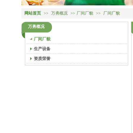
网站首页
>>
万勇概况
>>
厂间厂貌
>>
厂间厂貌
万勇概况
厂间厂貌
生产设备
资质荣誉